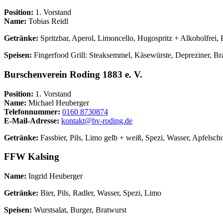
Position:
1. Vorstand
Name:
Tobias Reidl
Getränke:
Spritzbar, Aperol, Limoncello, Hugospritz + Alkoholfrei, 
Speisen:
Fingerfood Grill: Steaksemmel, Käsewürste, Depreziner, Bra
Burschenverein Roding 1883 e. V.
Position:
1. Vorstand
Name:
Michael Heuberger
Telefonnummer:
0160 8730874
E-Mail-Adresse:
kontakt@bv-roding.de
Getränke:
Fassbier, Pils, Limo gelb + weiß, Spezi, Wasser, Apfelschor
FFW Kalsing
Name:
Ingrid Heuberger
Getränke:
Bier, Pils, Radler, Wasser, Spezi, Limo
Speisen:
Wurstsalat, Burger, Bratwurst