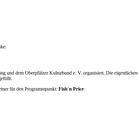
nke.
oding und dem Oberpfälzer Kulturbund e. V. organisiert. Die eigentli
efüllt.
artner für den Programmpunkt:
Fish´n Price