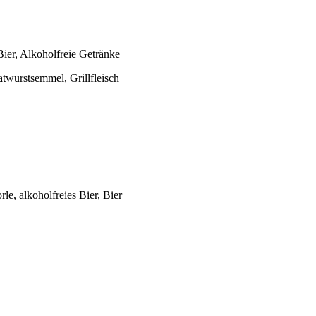
Bier, Alkoholfreie Getränke
twurstsemmel, Grillfleisch
le, alkoholfreies Bier, Bier