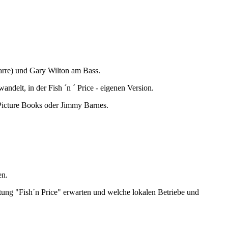
tarre) und Gary Wilton am Bass.
ndelt, in der Fish ´n ´ Price - eigenen Version.
Picture Books oder Jimmy Barnes.
en.
tung "Fish´n Price" erwarten und welche lokalen Betriebe und