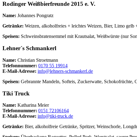
Rodinger Weißbierfreunde 2015 e. V.
Name:
Johannes Pongratz
Getränke:
Weizen, alkoholfreies + leichtes Weizen, Bier, Limo gelb +
Speisen:
Schweinsbratensemmel mit Krautsalat, Weißwürste (nur Son
Lehner´s Schmankerl
Name:
Christian Stroetmann
Telefonnummer:
0170 55 19914
E-Mail-Adresse:
info@lehners-schmankerl.de
Speisen:
Gebrannte Mandeln, Softeis, Zuckerwatte, Schokofrüchte
Tiki Truck
Name:
Katharina Meier
Telefonnummer:
0151 72106164
E-Mail-Adresse:
info@tiki-truck.de
Getränke:
Bier, alkoholfreie Getränke, Spritzer, Weinschorle, Longd
Speisen:
Überbackene Baguettes, Pulled Pork, Wurstsalat, saurer Pre