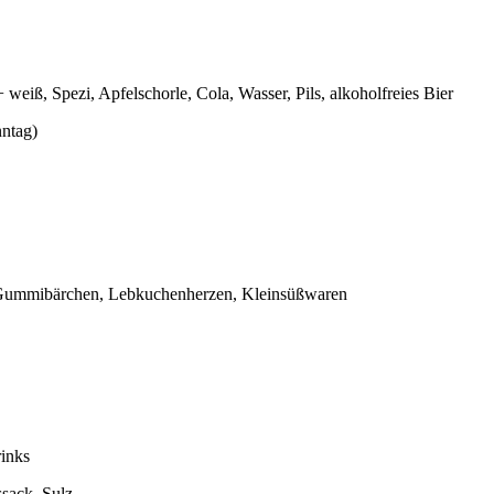
 weiß, Spezi, Apfelschorle, Cola, Wasser, Pils, alkoholfreies Bier
ntag)
, Gummibärchen, Lebkuchenherzen, Kleinsüßwaren
rinks
ssack, Sulz