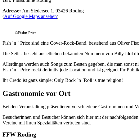
Ort:
Flussbühne Roding
Adresse:
Am Siedersee 1, 93426 Roding
(
Auf Google Maps ansehen
)
©
Fishn Price
Fish ´n ´ Price sind eine Cover-Rock-Band, bestehend aus Oliver Fis
Die Setlist besteht aus etlichen bekannten Nummern von Billy Idol üb
Allerdings werden auch Songs zum Besten gegeben, die man sonst n
Fish ´n ´ Price rockt definitiv jede Location und ist geeignet für Publi
Ihr Credo ist ganz simple: Only Rock ´n ´Roll is true religion!
Gastronomie vor Ort
Bei den Veranstaltung präsentieren verschiedene Gastronomen und Ve
Besucherinnen und Besucher können sich hier mit der nachfolgenden L
Vereine mit ihren Spezialitäten vertreten sind.
FFW Roding