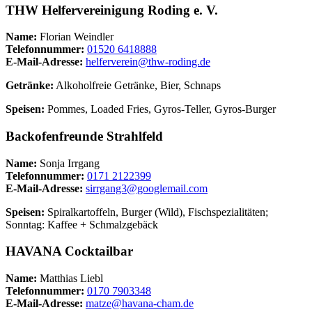
THW Helfervereinigung Roding e. V.
Name:
Florian Weindler
Telefonnummer:
01520 6418888
E-Mail-Adresse:
helferverein@thw-roding.de
Getränke:
Alkoholfreie Getränke, Bier, Schnaps
Speisen:
Pommes, Loaded Fries, Gyros-Teller, Gyros-Burger
Backofenfreunde Strahlfeld
Name:
Sonja Irrgang
Telefonnummer:
0171 2122399
E-Mail-Adresse:
sirrgang3@googlemail.com
Speisen:
Spiralkartoffeln, Burger (Wild), Fischspezialitäten;
Sonntag: Kaffee + Schmalzgebäck
HAVANA Cocktailbar
Name:
Matthias Liebl
Telefonnummer:
0170 7903348
E-Mail-Adresse:
matze@havana-cham.de