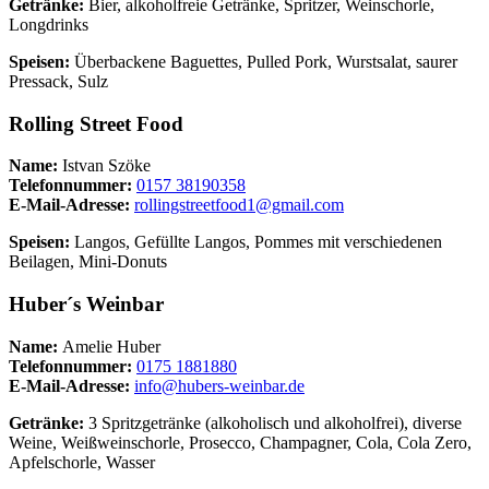
Getränke:
Bier, alkoholfreie Getränke, Spritzer, Weinschorle,
Longdrinks
Speisen:
Überbackene Baguettes, Pulled Pork, Wurstsalat, saurer
Pressack, Sulz
Rolling Street Food
Name:
Istvan Szöke
Telefonnummer:
0157 38190358
E-Mail-Adresse:
rollingstreetfood1@gmail.com
Speisen:
Langos, Gefüllte Langos, Pommes mit verschiedenen
Beilagen, Mini-Donuts
Huber´s Weinbar
Name:
Amelie Huber
Telefonnummer:
0175 1881880
E-Mail-Adresse:
info@hubers-weinbar.de
Getränke:
3 Spritzgetränke (alkoholisch und alkoholfrei), diverse
Weine, Weißweinschorle, Prosecco, Champagner, Cola, Cola Zero,
Apfelschorle, Wasser