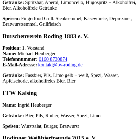
Getränke:
Spritzbar, Aperol, Limoncello, Hugospritz + Alkoholfrei,
Bier, Alkoholfreie Getränke
Speisen:
Fingerfood Grill: Steaksemmel, Käsewürste, Depreziner,
Bratwurstsemmel, Grillfleisch
Burschenverein Roding 1883 e. V.
Position:
1. Vorstand
Name:
Michael Heuberger
Telefonnummer:
0160 8730874
E-Mail-Adresse:
kontakt@bv-roding.de
Getränke:
Fassbier, Pils, Limo gelb + weiß, Spezi, Wasser,
Apfelschorle, alkoholfreies Bier, Bier
FFW Kalsing
Name:
Ingrid Heuberger
Getränke:
Bier, Pils, Radler, Wasser, Spezi, Limo
Speisen:
Wurstsalat, Burger, Bratwurst
Rodinger Weißbierfreunde 2015 e. V.