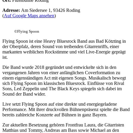
Ort:
Flussbühne Roding
Adresse:
Am Siedersee 1, 93426 Roding
(
Auf Google Maps ansehen
)
©
Flying Spoon
Flying Spoon ist eine Heavy Bluesrock Band aus Bad Kötzting in
der Oberpfalz, deren Sound von treibenden Gitarrenriffs, einer
markanten weiblichen Rockstimme und viel Live-Energie geprägt
ist.
Die Band wurde 2018 gegründet und entwickelte sich in den
vergangenen Jahren von einer anfänglichen Coverformation zu
einem eigenständigen Act mit eigenen Songs. Musikalisch bewegt
sich Flying Spoon im klassischen Bluesrock. Einflüsse von Rival
Sons, Led Zeppelin und The Black Keys spiegeln sich dabei im
Sound der Band wider.
Live setzt Flying Spoon auf eine direkte und energiegeladene
Performance. Mit ihrer druckvollen Bühnenpräsenz spielte die Band
bereits zahlreiche Konzerte auf Bühnen in ganz Bayern.
Zur aktuellen Besetzung gehören Frontfrau Laura, die Gitarristen
Matthias und Tommy, Andreas am Bass sowie Michael an den